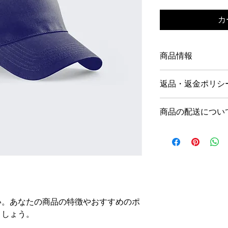
カ
商品情報
商品の詳細を入力し
返品・返金ポリシ
明に加え、商品の特
しましょう。
返品・返金ポリシー
商品の配送につい
満足しなかった場合
の手順などを説明し
配送地域、料金、所
顧客からの信頼を獲
する情報を入力して
だけます。
とで顧客からの信頼
いただけます。
い。あなたの商品の特徴やおすすめのポ
ましょう。