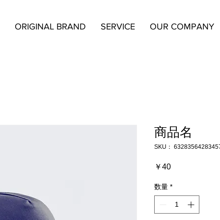
ORIGINAL BRAND
SERVICE
OUR COMPANY
商品名
SKU： 6328356428345
価
￥40
格
数量
*